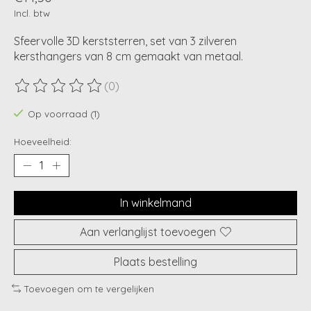
Incl. btw
Sfeervolle 3D kerststerren, set van 3 zilveren
kersthangers van 8 cm gemaakt van metaal.
(0)
De beoordeling van dit product is
0
van de 5
Op voorraad (1)
Hoeveelheid:
In winkelmand
Aan verlanglijst toevoegen
Plaats bestelling
Toevoegen om te vergelijken