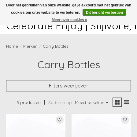
Door het gebruiken van onze website, ga je akkoord met het gebruik van
cookies om onze website te verbeteren.
Dit bericht verbergen
White-glove delivery available at checkout!
Meer over cookies »
Celebrate Enjoy | Stijlvolle
Home
/
Merken
/
Carry Bottles
Carry Bottles
Filters weergeven
5 producten
Sorteren op
Meest bekeken