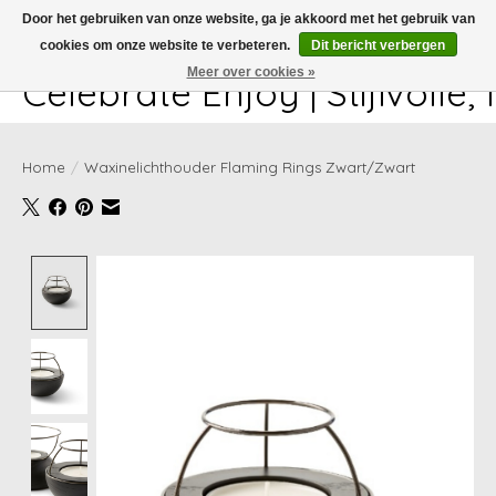
Door het gebruiken van onze website, ga je akkoord met het gebruik van
cookies om onze website te verbeteren.
Dit bericht verbergen
White-glove delivery available at checkout!
Meer over cookies »
Celebrate Enjoy | Stijlvolle
Home
/
Waxinelichthouder Flaming Rings Zwart/Zwart
Product image slideshow Items