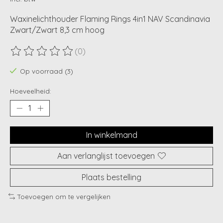
Waxinelichthouder Flaming Rings 4in1 NAV Scandinavia
Zwart/Zwart 8,3 cm hoog
(0)
De beoordeling van dit product is
0
van de 5
Op voorraad (3)
Hoeveelheid:
In winkelmand
Aan verlanglijst toevoegen
Plaats bestelling
Toevoegen om te vergelijken