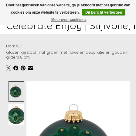
Door het gebruiken van onze website, ga je akkoord met het gebruik van
cookies om onze website te verbeteren.
Dit bericht verbergen
White-glove delivery available at checkout!
Meer over cookies »
Celebrate Enjoy | Stijlvolle
Home
/
Glazen kerstbal mat groen met fluwelen decoratie en gouden
glitters 8 cm
Product image slideshow Items