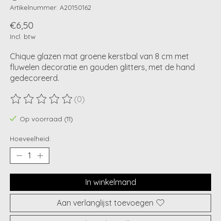
Artikelnummer: A20150162
€6,50
Incl. btw
Chique glazen mat groene kerstbal van 8 cm met
fluwelen decoratie en gouden glitters, met de hand
gedecoreerd.
(0)
De beoordeling van dit product is
0
van de 5
Op voorraad (11)
Hoeveelheid:
In winkelmand
Aan verlanglijst toevoegen