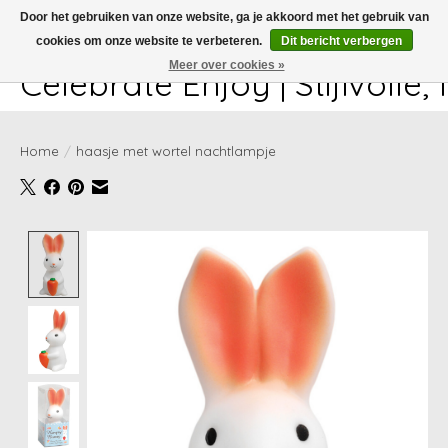
Door het gebruiken van onze website, ga je akkoord met het gebruik van
cookies om onze website te verbeteren.
Dit bericht verbergen
White-glove delivery available at checkout!
Meer over cookies »
Celebrate Enjoy | Stijlvolle
Home
/
haasje met wortel nachtlampje
Product image slideshow Items