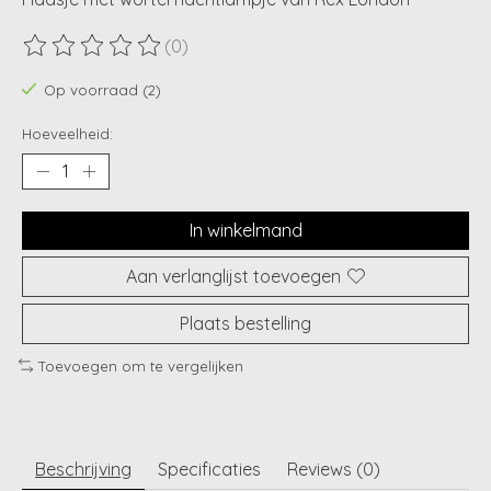
(0)
De beoordeling van dit product is
0
van de 5
Op voorraad (2)
Hoeveelheid:
In winkelmand
Aan verlanglijst toevoegen
Plaats bestelling
Toevoegen om te vergelijken
Beschrijving
Specificaties
Reviews (0)