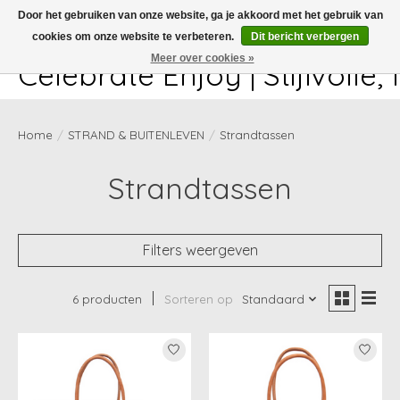
Door het gebruiken van onze website, ga je akkoord met het gebruik van
cookies om onze website te verbeteren.
Dit bericht verbergen
White-glove delivery available at checkout!
Meer over cookies »
Celebrate Enjoy | Stijlvolle
Home
/
STRAND & BUITENLEVEN
/
Strandtassen
Strandtassen
Filters weergeven
6 producten
Sorteren op
Standaard