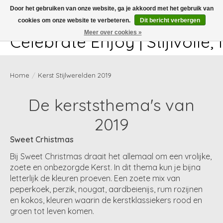
Door het gebruiken van onze website, ga je akkoord met het gebruik van
cookies om onze website te verbeteren.
Dit bericht verbergen
White-glove delivery available at checkout!
Meer over cookies »
Celebrate Enjoy | Stijlvolle
Home
/
Kerst Stijlwerelden 2019
De kerststhema's van
2019
Sweet Crhistmas
Bij Sweet Christmas draait het allemaal om een vrolijke,
zoete en onbezorgde Kerst. In dit thema kun je bijna
letterlijk de kleuren proeven. Een zoete mix van
peperkoek, perzik, nougat, aardbeienijs, rum rozijnen
en kokos, kleuren waarin de kerstklassiekers rood en
groen tot leven komen.