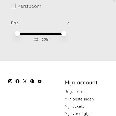
Kerstboom
Prijs
Minimale prijswaarde
Price maximum value
€
0
- €
25
Mijn account
Registreren
Mijn bestellingen
Mijn tickets
Mijn verlanglijst