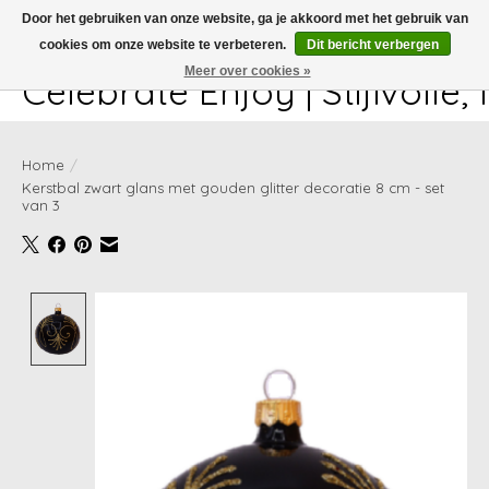
Door het gebruiken van onze website, ga je akkoord met het gebruik van
cookies om onze website te verbeteren.
Dit bericht verbergen
White-glove delivery available at checkout!
Meer over cookies »
Celebrate Enjoy | Stijlvolle
Home
/
Kerstbal zwart glans met gouden glitter decoratie 8 cm - set
van 3
Product image slideshow Items