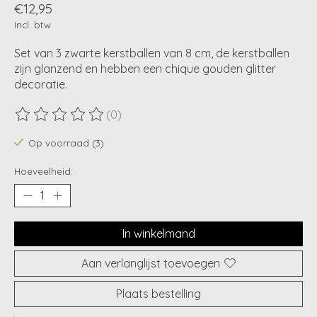
€12,95
Incl. btw
Set van 3 zwarte kerstballen van 8 cm, de kerstballen
zijn glanzend en hebben een chique gouden glitter
decoratie.
(0)
De beoordeling van dit product is
0
van de 5
Op voorraad (3)
Hoeveelheid:
In winkelmand
Aan verlanglijst toevoegen
Plaats bestelling