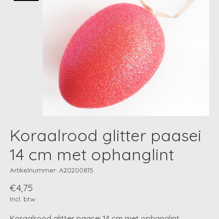
Koraalrood glitter paasei
14 cm met ophanglint
Artikelnummer: A20200815
€4,75
Incl. btw
Koraalrood glitter paasei 14 cm met ophanglint