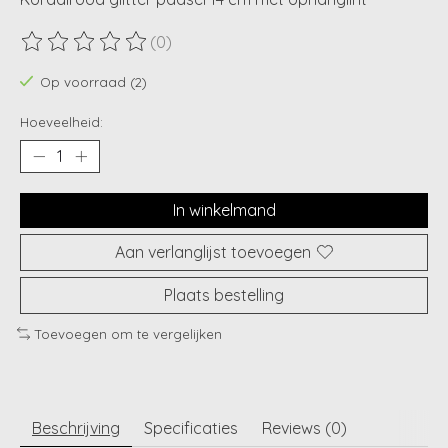
(0)
De beoordeling van dit product is
0
van de 5
Op voorraad (2)
Hoeveelheid:
In winkelmand
Aan verlanglijst toevoegen
Plaats bestelling
Toevoegen om te vergelijken
Beschrijving
Specificaties
Reviews (0)