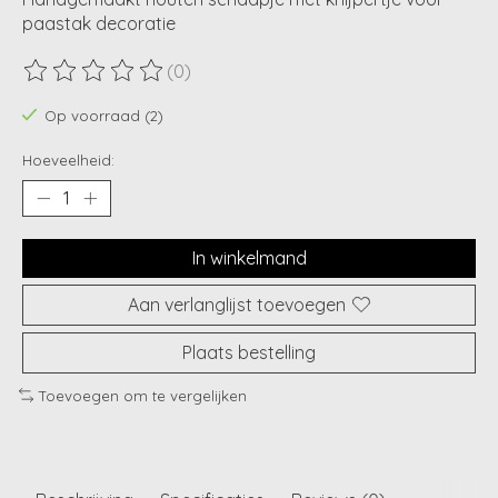
paastak decoratie
(0)
De beoordeling van dit product is
0
van de 5
Op voorraad (2)
Hoeveelheid:
In winkelmand
Aan verlanglijst toevoegen
Plaats bestelling
Toevoegen om te vergelijken