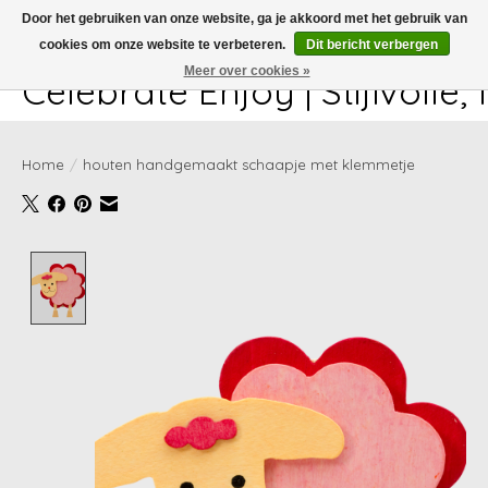
Door het gebruiken van onze website, ga je akkoord met het gebruik van
cookies om onze website te verbeteren.
Dit bericht verbergen
White-glove delivery available at checkout!
Meer over cookies »
Celebrate Enjoy | Stijlvolle
Home
/
houten handgemaakt schaapje met klemmetje
Product image slideshow Items