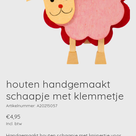
houten handgemaakt
schaapje met klemmetje
Artikelnummer: A20215057
€4,95
Incl. btw
Handgemaakt houten schaapje met knijpertje voor