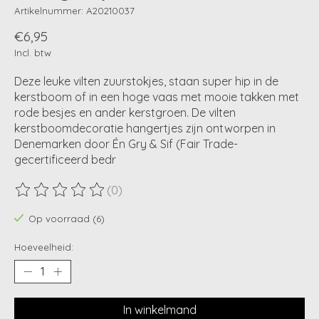
Artikelnummer: A20210037
€6,95
Incl. btw
Deze leuke vilten zuurstokjes, staan super hip in de
kerstboom of in een hoge vaas met mooie takken met
rode besjes en ander kerstgroen. De vilten
kerstboomdecoratie hangertjes zijn ontworpen in
Denemarken door Én Gry & Sif (Fair Trade-
gecertificeerd bedr
(0)
De beoordeling van dit product is
0
van de 5
Op voorraad (6)
Hoeveelheid:
In winkelmand