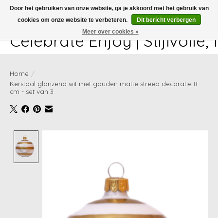
Door het gebruiken van onze website, ga je akkoord met het gebruik van
cookies om onze website te verbeteren.
Dit bericht verbergen
White-glove delivery available at checkout!
Meer over cookies »
Celebrate Enjoy | Stijlvolle
Home
/
Kerstbal glanzend wit met gouden matte streep decoratie 8
cm - set van 3
Product image slideshow Items