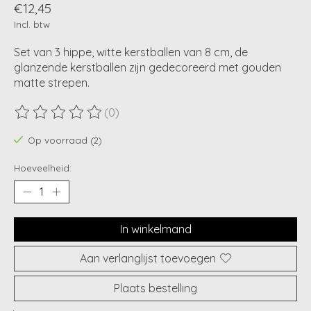
€12,45
Incl. btw
Set van 3 hippe, witte kerstballen van 8 cm, de
glanzende kerstballen zijn gedecoreerd met gouden
matte strepen.
(0)
De beoordeling van dit product is
0
van de 5
Op voorraad (2)
Hoeveelheid:
In winkelmand
Aan verlanglijst toevoegen
Plaats bestelling