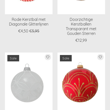
Rode Kerstbal met
Doorzichtige
Diagonale Glitterlijnen
Kerstballen
Transparant met
€4,50
€5,95
Gouden Sterren
€12,99
Sale
Sale