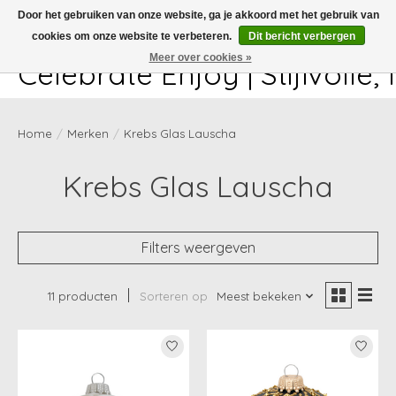
Door het gebruiken van onze website, ga je akkoord met het gebruik van
cookies om onze website te verbeteren.
Dit bericht verbergen
White-glove delivery available at checkout!
Meer over cookies »
Celebrate Enjoy | Stijlvolle
Home
/
Merken
/
Krebs Glas Lauscha
Krebs Glas Lauscha
Filters weergeven
11 producten
Sorteren op
Meest bekeken