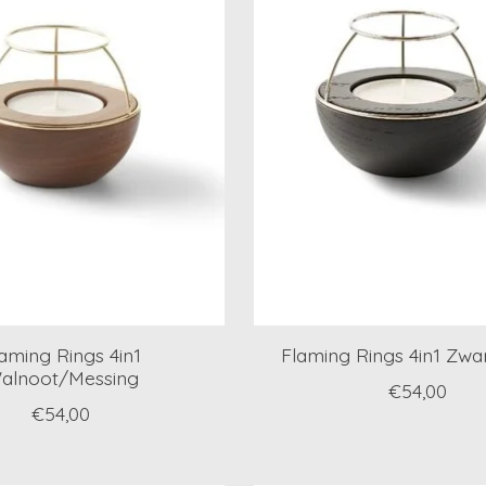
aming Rings 4in1
Flaming Rings 4in1 Zwar
alnoot/Messing
€54,00
€54,00