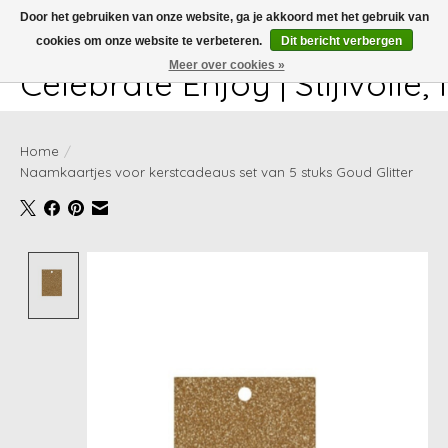
Door het gebruiken van onze website, ga je akkoord met het gebruik van
cookies om onze website te verbeteren.
Dit bericht verbergen
White-glove delivery available at checkout!
Meer over cookies »
Celebrate Enjoy | Stijlvolle
Home
/
Naamkaartjes voor kerstcadeaus set van 5 stuks Goud Glitter
Product image slideshow Items