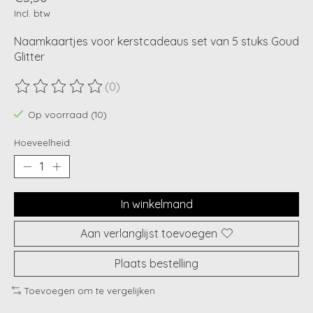
Incl. btw
Naamkaartjes voor kerstcadeaus set van 5 stuks Goud
Glitter
(0)
De beoordeling van dit product is
0
van de 5
Op voorraad (10)
Hoeveelheid:
In winkelmand
Aan verlanglijst toevoegen
Plaats bestelling
Toevoegen om te vergelijken