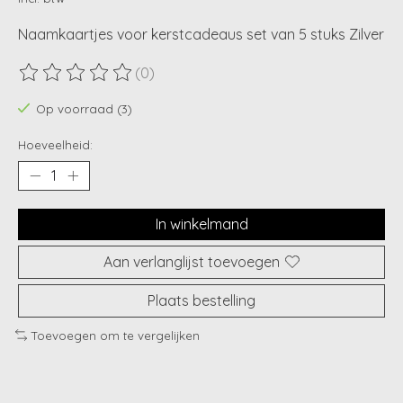
Naamkaartjes voor kerstcadeaus set van 5 stuks Zilver
(0)
De beoordeling van dit product is
0
van de 5
Op voorraad (3)
Hoeveelheid:
In winkelmand
Aan verlanglijst toevoegen
Plaats bestelling
Toevoegen om te vergelijken