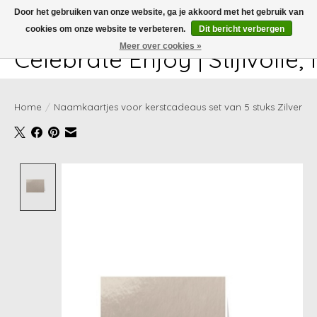
Door het gebruiken van onze website, ga je akkoord met het gebruik van
cookies om onze website te verbeteren.
Dit bericht verbergen
White-glove delivery available at checkout!
Meer over cookies »
Celebrate Enjoy | Stijlvolle
Home
/
Naamkaartjes voor kerstcadeaus set van 5 stuks Zilver
Product image slideshow Items