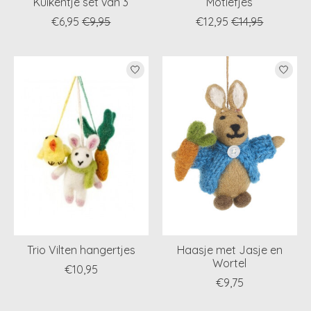
Kuikentje set van 3
Motiefjes
€6,95
€9,95
€12,95
€14,95
Trio Vilten hangertjes
Haasje met Jasje en
Wortel
€10,95
€9,75