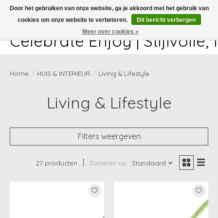
Door het gebruiken van onze website, ga je akkoord met het gebruik van
cookies om onze website te verbeteren.
Dit bericht verbergen
White-glove delivery available at checkout!
Meer over cookies »
Celebrate Enjoy | Stijlvolle
Home
/
HUIS & INTERIEUR
/
Living & Lifestyle
Living & Lifestyle
Filters weergeven
27 producten
Sorteren op
Standaard