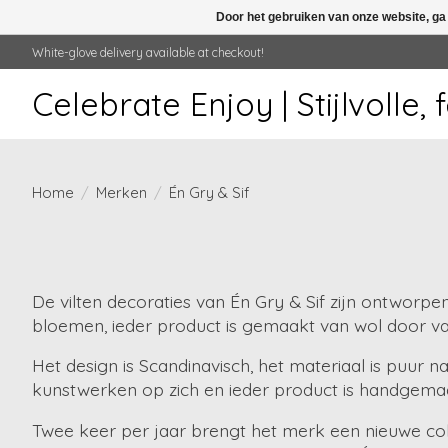
Door het gebruiken van onze website, ga
White-glove delivery available at checkout!
Celebrate Enjoy | Stijlvolle,
Home
/
Merken
/
Én Gry & Sif
De vilten decoraties van Én Gry & Sif zijn ontwor
bloemen, ieder product is gemaakt van wol door v
Het design is Scandinavisch, het materiaal is puur 
kunstwerken op zich en ieder product is handgema
Twee keer per jaar brengt het merk een nieuwe colle