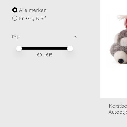
Alle merken
Én Gry & Sif
Prijs
Minimale prijswaarde
Price maximum value
€
0
- €
15
Kerstbo
Autootj