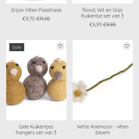
Grijze Vilten Paashaas
Rood, Wit en Grijs
Kuikentje set van 3
€9,70
€11,40
€6,95
€9,95
Sale
Gele Kuikentjes
Witte Anemoon - vilten
hangers set van 3
bloem