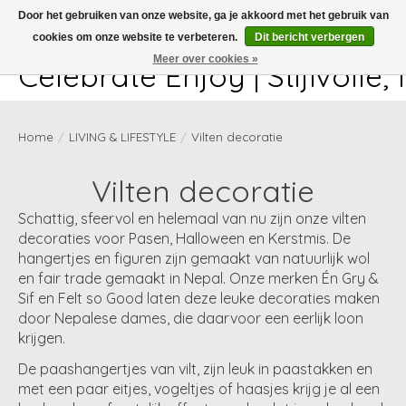
Door het gebruiken van onze website, ga je akkoord met het gebruik van
cookies om onze website te verbeteren.
Dit bericht verbergen
White-glove delivery available at checkout!
Meer over cookies »
Celebrate Enjoy | Stijlvolle
Home
/
LIVING & LIFESTYLE
/
Vilten decoratie
Vilten decoratie
Schattig, sfeervol en helemaal van nu zijn onze vilten
decoraties voor Pasen, Halloween en Kerstmis. De
hangertjes en figuren zijn gemaakt van natuurlijk wol
en fair trade gemaakt in Nepal. Onze merken Én Gry &
Sif en Felt so Good laten deze leuke decoraties maken
door Nepalese dames, die daarvoor een eerlijk loon
krijgen.
De paashangertjes van vilt, zijn leuk in paastakken en
met een paar eitjes, vogeltjes of haasjes krijg je al een