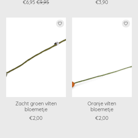
€6,95
€9,95
€3,90
Zacht groen vilten
Oranje vilten
bloemetje
bloemetje
€2,00
€2,00