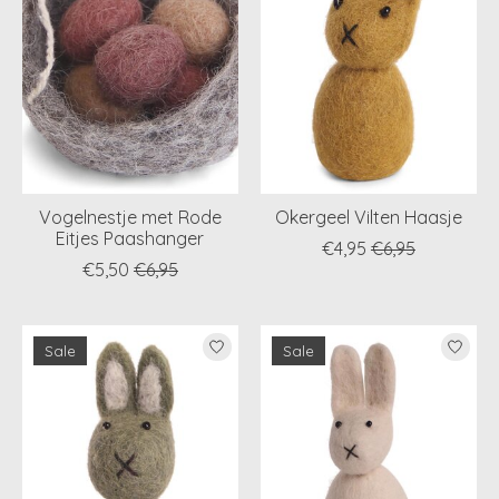
Vogelnestje met Rode
Okergeel Vilten Haasje
Eitjes Paashanger
€4,95
€6,95
€5,50
€6,95
Sale
Sale