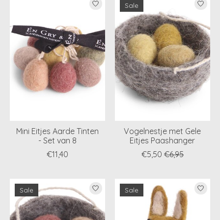
Sale
Mini Eitjes Aarde Tinten
Vogelnestje met Gele
- Set van 8
Eitjes Paashanger
€11,40
€5,50
€6,95
Sale
Sale